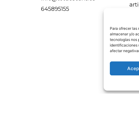
art
645895155
ger
Sof
Para ofrecer las
ore
almacenar y/o ac
tecnologías nos 
Sal
identificaciones 
afectar negativa
Dor
Juv
Acep
ho
Aviso legal
Política de privacidad