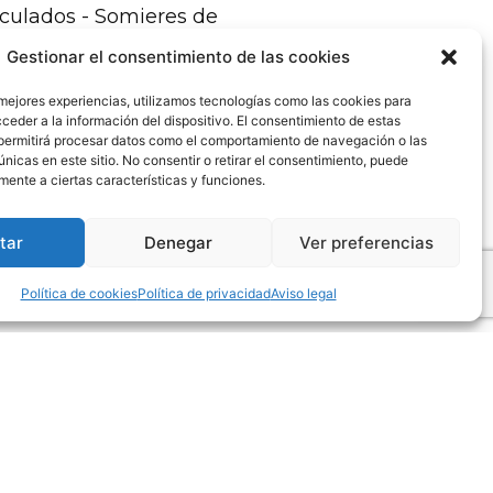
iculados - Somieres de
iatría
Gestionar el consentimiento de las cookies
ás, Sillones relax, Sillones
 mejores experiencias, utilizamos tecnologías como las cookies para
jeros, Butacas
ceder a la información del dispositivo. El consentimiento de estas
permitirá procesar datos como el comportamiento de navegación o las
ones - Comedores
únicas en este sitio. No consentir o retirar el consentimiento, puede
mente a ciertas características y funciones.
mitorios - Dormitorios
eniles - Artículos para el
tar
Denegar
Ver preferencias
gar
Política de cookies
Política de privacidad
Aviso legal
Política de cookies