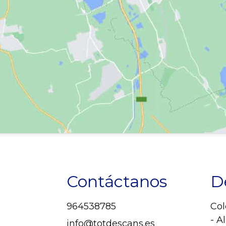
Contáctanos
D
964538785
Col
- A
info@totdescans.es