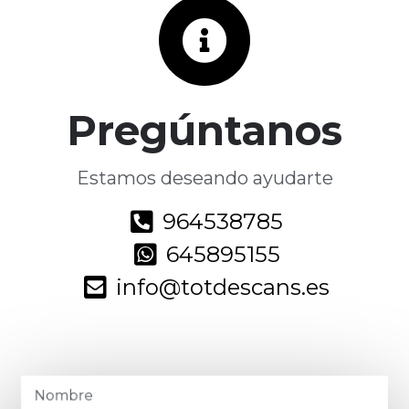
Pregúntanos
Estamos deseando ayudarte
964538785
645895155
info@totdescans.es
Nombre