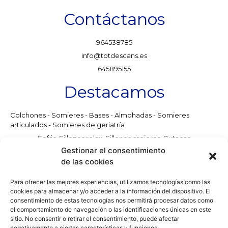
Contáctanos
964538785
info@totdescans.es
645895155
Destacamos
Colchones - Somieres - Bases - Almohadas - Somieres
articulados - Somieres de geriatría
Sofás, Sillones relax, Sillones orejeros, Butacas
Gestionar el consentimiento
Salones - Comedores
de las cookies
Dormitorios - Dormitorios Juveniles - Artículos para el hogar
Para ofrecer las mejores experiencias, utilizamos tecnologías como las
cookies para almacenar y/o acceder a la información del dispositivo. El
consentimiento de estas tecnologías nos permitirá procesar datos como
el comportamiento de navegación o las identificaciones únicas en este
© Todos los derechos reservados
sitio. No consentir o retirar el consentimiento, puede afectar
Aviso legal
negativamente a ciertas características y funciones.